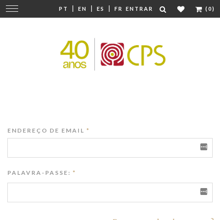
|
|
|
Mudar
PT
EN
ES
FR
ENTRAR
(0)
navegação
ENDEREÇO DE EMAIL
*
PALAVRA-PASSE:
*