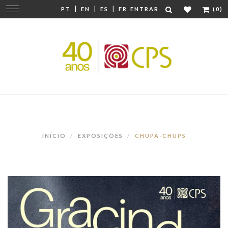
|
|
|
Mudar
PT
EN
ES
FR
ENTRAR
(0)
navegação
INÍCIO
EXPOSIÇÕES
CHUPA-CHUPS