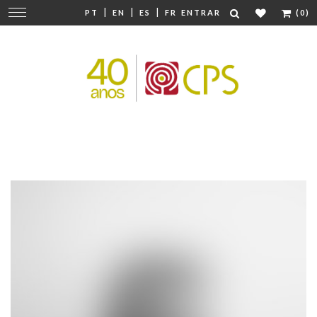
|
|
|
Mudar
PT
EN
ES
FR
ENTRAR
(0)
navegação