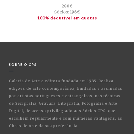
280€
Sócios:
196€
100% dedutível em quotas
SOBRE O CPS
Galeria de Arte e editora fundada em 1985. Realiza
edições de arte contemporânea, limitadas e assinadas
por artistas portugueses e estrangeiros, nas técnicas
de Serigrafia, Gravura, Litografia, Fotografia e Arte
Digital, de acesso privilegiado aos Sócios CPS, que
escolhem regularmente e com inúmeras vantagens, as
Obras de Arte da sua preferência.