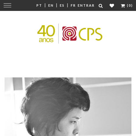
|
|
|
Mudar
PT
EN
ES
FR
ENTRAR
(0)
navegação