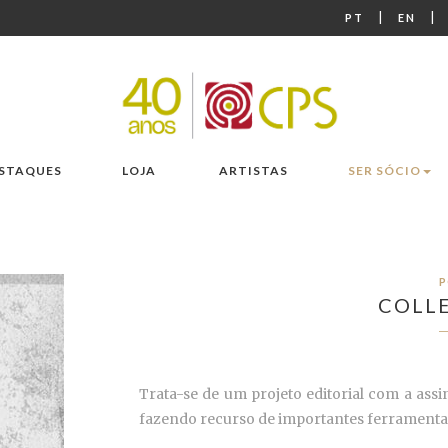
|
|
PT
EN
STAQUES
LOJA
ARTISTAS
SER SÓCIO
P
COLLE
Trata-se de um projeto editorial com a ass
fazendo recurso de importantes ferramentas