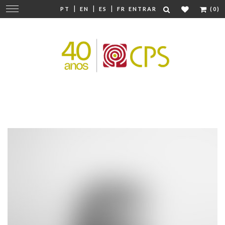
|
|
|
Mudar
PT
EN
ES
FR
ENTRAR
(0)
navegação