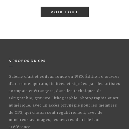
VOIR TOUT
À PROPOS DU CPS
Galerie d'art et éditeur fondé en 1985. Édition d'œuvres
d'art contemporain, limitées et signées par des artistes
portugais et étrangers, dans les techniques de
sérigraphie, gravure, lithographie, photographie et art
numérique, avec un accès privilégié pour les membres
du CPS, qui choisissent régulièrement, avec de
nombreux avantages, les œuvres d'art de leur
préférence.