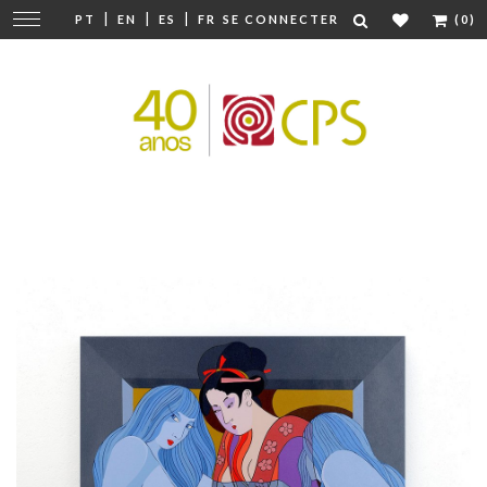
|
|
|
Modifier
PT
EN
ES
FR
SE CONNECTER
(0)
la
navigation