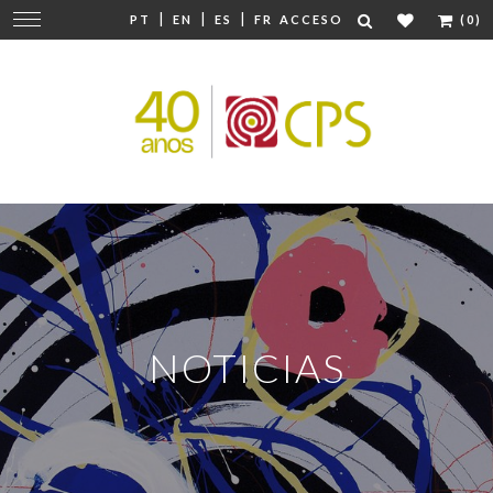
|
|
|
Cambiar
PT
EN
ES
FR
ACCESO
(0)
navegación
NOTICIAS