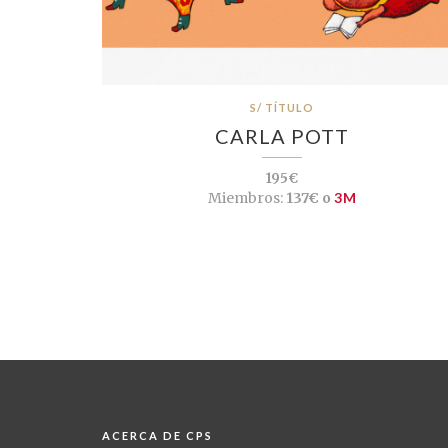
S/ TÍTULO
CARLA POTT
195€
Miembros:
137€ o
3M
ACERCA DE CPS