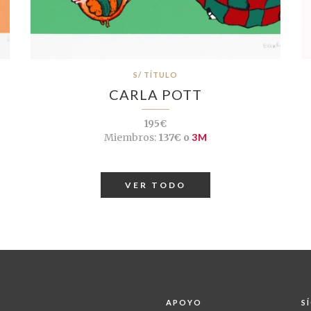
S/ TÍTULO
CARLA POTT
195€
Miembros:
137€ o
3M
VER TODO
APOYO
S