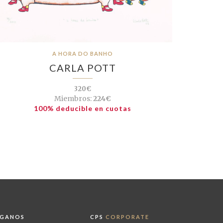
A HORA DO BANHO
CARLA POTT
320€
Miembros:
224€
100% deducible en cuotas
ÍGANOS
CPS
CORPORATE