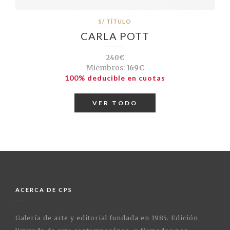
S/ TÍTULO
CARLA POTT
240€
Miembros:
169€
100% deducible en cuotas
VER TODO
ACERCA DE CPS
Galería de arte y editorial fundada en 1985. Edición