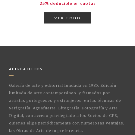
25% deducible en cuotas
VER TODO
ACERCA DE CPS
Galería de arte y editorial fundada en 1985. Edición
limitada de arte contemporáneo. y firmados por
artistas portugueses y extranjeros, en las técnicas de
Serigrafía, Aguafuerte, Litografía, Fotografía y Arte
Digital, con acceso privilegiado a los Socios de CPS,
quienes elige periódicamente con numerosas ventajas,
las Obras de Arte de tu preferencia.