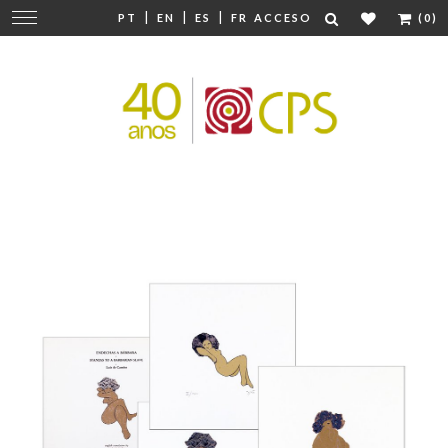
|
|
|
Cambiar
PT
EN
ES
FR
ACCESO
(0)
navegación