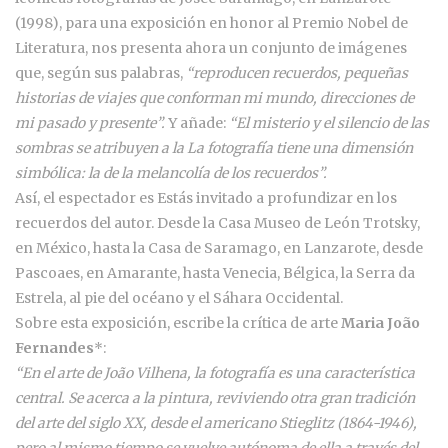
(1998), para una exposición en honor al Premio Nobel de
Literatura, nos presenta ahora un conjunto de imágenes
que, según sus palabras,
“reproducen recuerdos, pequeñas
historias de viajes que conforman mi mundo, direcciones de
mi pasado y presente”.
Y añade:
“El misterio y el silencio de las
sombras se atribuyen a la La fotografía tiene una dimensión
simbólica: la de la melancolía de los recuerdos”.
Así, el espectador es Estás invitado a profundizar en los
recuerdos del autor. Desde la Casa Museo de León Trotsky,
en México, hasta la Casa de Saramago, en Lanzarote, desde
Pascoaes, en Amarante, hasta Venecia, Bélgica, la Serra da
Estrela, al pie del océano y el Sáhara Occidental.
Sobre esta exposición, escribe la crítica de arte
Maria João
Fernandes
*:
“En el arte de João Vilhena, la fotografía es una característica
central. Se acerca a la pintura, reviviendo otra gran tradición
del arte del siglo XX, desde el americano Stieglitz (1864-1946),
pero al mismo tiempo se vuelve autónoma de ella a través del