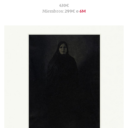
430€
Miembros:
299€ o
6M