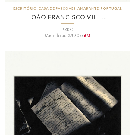
ESCRITÓRIO, CASA DE PASCOAES, AMARANTE, PORTUGAL
JOÃO FRANCISCO VILH…
430€
Miembros:
299€ o
6M