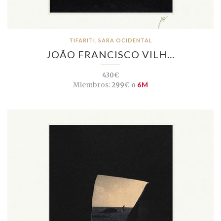
TIFARITI, SARA OCIDENTAL
JOÃO FRANCISCO VILH…
430€
Miembros:
299€ o
6M