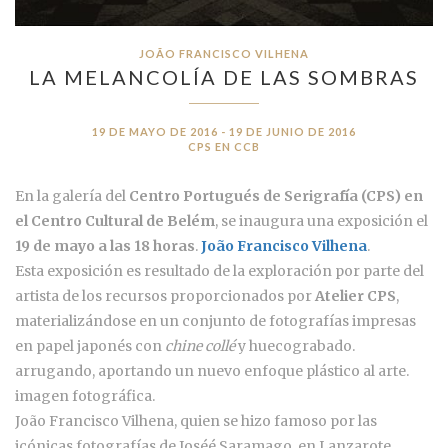
JOÃO FRANCISCO VILHENA
LA MELANCOLÍA DE LAS SOMBRAS
19 DE MAYO DE 2016 - 19 DE JUNIO DE 2016
CPS EN CCB
En la galería del
Centro Portugués de Serigrafía (CPS) en
el Centro Cultural de Belém
, se inaugura una exposición el
19 de mayo a las 18 horas
.
João Francisco Vilhena
.
Esta exposición es resultado de la exploración por parte del
artista de los recursos proporcionados por
Atelier CPS
,
materializándose en un conjunto de fotografías impresas
en papel japonés con
chine collé
y huecograbado.
arrugando, aportando un nuevo enfoque plástico al arte.
imagen fotográfica.
João Francisco Vilhena, quien se hizo famoso por las
icónicas fotografías de Joséé Saramago, en Lanzarote