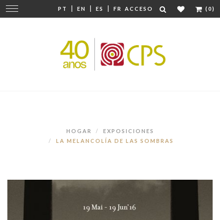
|
|
|
Cambiar
PT
EN
ES
FR
ACCESO
(0)
navegación
HOGAR
EXPOSICIONES
LA MELANCOLÍA DE LAS SOMBRAS