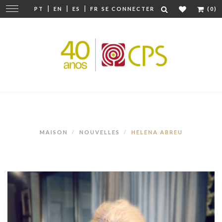
|
|
|
Modifier
PT
EN
ES
FR
SE CONNECTER
(0)
la
navigation
MAISON
NOUVELLES
HELENA ABREU