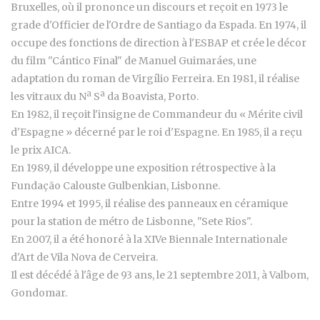
Bruxelles, où il prononce un discours et reçoit en 1973 le
grade d'Officier de l'Ordre de Santiago da Espada. En 1974, il
occupe des fonctions de direction à l'ESBAP et crée le décor
du film "Cántico Final" de Manuel Guimaráes, une
adaptation du roman de Virgílio Ferreira. En 1981, il réalise
les vitraux du Nª Sª da Boavista, Porto.
En 1982, il reçoit l'insigne de Commandeur du « Mérite civil
d'Espagne » décerné par le roi d'Espagne. En 1985, il a reçu
le prix AICA.
En 1989, il développe une exposition rétrospective à la
Fundação Calouste Gulbenkian, Lisbonne.
Entre 1994 et 1995, il réalise des panneaux en céramique
pour la station de métro de Lisbonne, "Sete Rios".
En 2007, il a été honoré à la XIVe Biennale Internationale
d'Art de Vila Nova de Cerveira.
Il est décédé à l'âge de 93 ans, le 21 septembre 2011, à Valbom,
Gondomar.