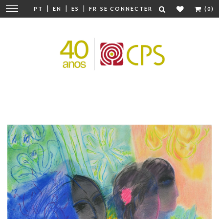
|
|
|
Modifier
PT
EN
ES
FR
SE CONNECTER
(0)
la
navigation