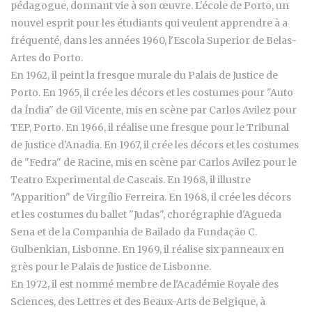
pédagogue, donnant vie à son œuvre. L'école de Porto, un
nouvel esprit pour les étudiants qui veulent apprendre à a
fréquenté, dans les années 1960, l'Escola Superior de Belas-
Artes do Porto.
En 1962, il peint la fresque murale du Palais de Justice de
Porto. En 1965, il crée les décors et les costumes pour "Auto
da Índia" de Gil Vicente, mis en scène par Carlos Avilez pour
TEP, Porto. En 1966, il réalise une fresque pour le Tribunal
de Justice d'Anadia. En 1967, il crée les décors et les costumes
de "Fedra" de Racine, mis en scène par Carlos Avilez pour le
Teatro Experimental de Cascais. En 1968, il illustre
"Apparition" de Virgílio Ferreira. En 1968, il crée les décors
et les costumes du ballet "Judas", chorégraphie d'Agueda
Sena et de la Companhia de Bailado da Fundação C.
Gulbenkian, Lisbonne. En 1969, il réalise six panneaux en
grès pour le Palais de Justice de Lisbonne.
En 1972, il est nommé membre de l'Académie Royale des
Sciences, des Lettres et des Beaux-Arts de Belgique, à