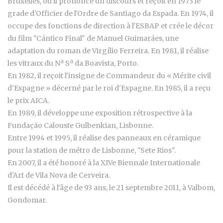
Bruxelles, où il prononce un discours et reçoit en 1973 le
grade d'Officier de l'Ordre de Santiago da Espada. En 1974, il
occupe des fonctions de direction à l'ESBAP et crée le décor
du film "Cántico Final" de Manuel Guimaráes, une
adaptation du roman de Virgílio Ferreira. En 1981, il réalise
les vitraux du Nª Sª da Boavista, Porto.
En 1982, il reçoit l'insigne de Commandeur du « Mérite civil
d'Espagne » décerné par le roi d'Espagne. En 1985, il a reçu
le prix AICA.
En 1989, il développe une exposition rétrospective à la
Fundação Calouste Gulbenkian, Lisbonne.
Entre 1994 et 1995, il réalise des panneaux en céramique
pour la station de métro de Lisbonne, "Sete Rios".
En 2007, il a été honoré à la XIVe Biennale Internationale
d'Art de Vila Nova de Cerveira.
Il est décédé à l'âge de 93 ans, le 21 septembre 2011, à Valbom,
Gondomar.