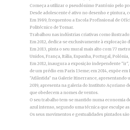
Começa a utilizar o pseudónimo Pantónio pelo pro
Desde adolescente é ativo no desenho e pintura, c
Em 1989, frequentou a Escola Profissional de Ofíc
Politécnico de Tomar.
Trabalhou nas indústrias criativas como ilustrador
Em 2012, dedica-se exclusivamente à exploração d
Em 2013, pinta o seu mural mais alto com 77 metro
Unidos, França, Itália, Espanha, Portugal, Polónia
Em 2012, inaugura a exposição independente "ir",
de um prédio em Paris 13eme; em 2014, expõe em P
"Atlântida" na Galerie Itinerrance, apresentand
2019, apresenta na galeria do Instituto Açoriano 
que obedecem a nomes de ventos.
O seu trabalho tem-se mantido numa economia de 
azul intenso, segundo uma técnica que esculpe as
Os seus movimentos e gestualidades pintados são