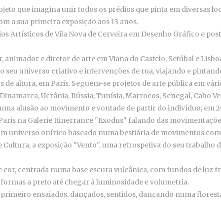
jeto que imagina unir todos os prédios que pinta em diversas loc
om a sua primeira exposição aos 13 anos.
ios Artísticos de Vila Nova de Cerveira em Desenho Gráfico e post
, animador e diretor de arte em Viana do Castelo, Setúbal e Lisbo
o seu universo criativo e intervenções de rua, viajando e pinta
s de altura, em Paris. Seguem-se projetos de arte pública em vári
, Dinamarca, Ucrânia, Rússia, Tunísia, Marrocos, Senegal, Cabo Ve
 uma alusão ao movimento e vontade de partir do indivíduo; em 20
aris na Galerie Itinerrance "Exodus" falando das movimentações 
o um universo onírico baseado numa bestiária de movimentos co
de Cultura, a exposição "Vento", uma retrospetiva do seu trabal
cor, centrada numa base escura vulcânica, com fundos de luz fr
 formas a preto até chegar à luminosidade e volumetria.
 primeiro ensaiados, dançados, sentidos, dançando numa florest