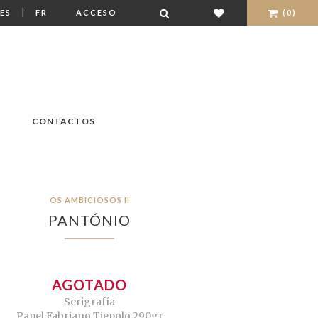
|
ES
FR
ACCESO
(0)
CONTACTOS
OS AMBICIOSOS II
PANTÓNIO
AGOTADO
Serigrafía
Papel Fabriano Tiepolo 290gr