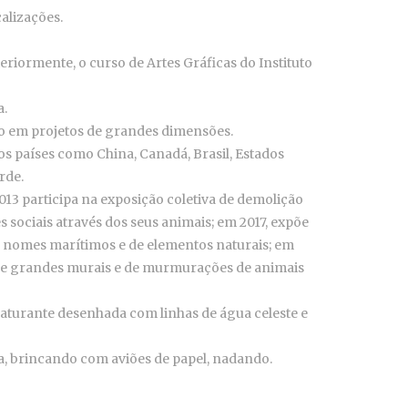
alizações.
eriormente, o curso de Artes Gráficas do Instituto
a.
ndo em projetos de grandes dimensões.
os países como China, Canadá, Brasil, Estados
rde.
13 participa na exposição coletiva de demolição
sociais através dos seus animais; em 2017, expõe
m nomes marítimos e de elementos naturais; em
ho de grandes murais e de murmurações de animais
aturante desenhada com linhas de água celeste e
a, brincando com aviões de papel, nadando.