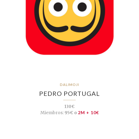
DALIMOJI
PEDRO PORTUGAL
130€
Miembros:
95€ o
2M + 10€