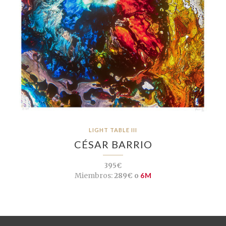
LIGHT TABLE III
CÉSAR BARRIO
395€
Miembros:
289€ o
6M