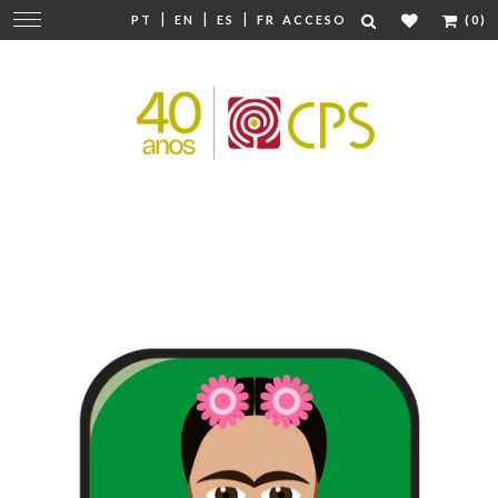
|
|
|
Cambiar
PT
EN
ES
FR
ACCESO
(0)
navegación