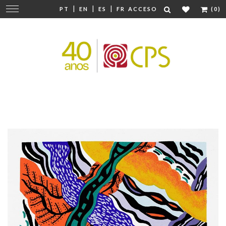
|
|
|
Cambiar
PT
EN
ES
FR
ACCESO
(0)
navegación