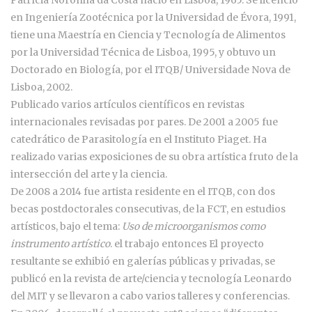
Patrícia Noronha da Costa nació en Lisboa, 1965. Se licenció
en Ingeniería Zootécnica por la Universidad de Évora, 1991,
tiene una Maestría en Ciencia y Tecnología de Alimentos
por la Universidad Técnica de Lisboa, 1995, y obtuvo un
Doctorado en Biología, por el ITQB/ Universidade Nova de
Lisboa, 2002.
Publicado varios artículos científicos en revistas
internacionales revisadas por pares. De 2001 a 2005 fue
catedrático de Parasitología en el Instituto Piaget. Ha
realizado varias exposiciones de su obra artística fruto de la
intersección del arte y la ciencia.
De 2008 a 2014 fue artista residente en el ITQB, con dos
becas postdoctorales consecutivas, de la FCT, en estudios
artísticos, bajo el tema:
Uso de microorganismos como
instrumento artístico
. el trabajo entonces El proyecto
resultante se exhibió en galerías públicas y privadas, se
publicó en la revista de arte/ciencia y tecnología Leonardo
del MIT y se llevaron a cabo varios talleres y conferencias.