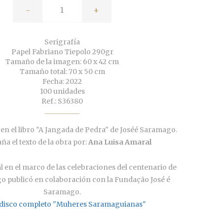
-
+
Serigrafía
Papel Fabriano Tiepolo 290gr
Tamaño de la imagen: 60 x 42 cm
Tamaño total: 70 x 50 cm
Fecha: 2022
100 unidades
Ref.: S36380
en el libro "A Jangada de Pedra" de Joséé Saramago.
a el texto de la obra por:
Ana Luisa Amaral
l en el marco de las celebraciones del centenario de
o publicó en colaboración con la Fundação José é
Saramago.
l disco completo "Muheres Saramaguianas"