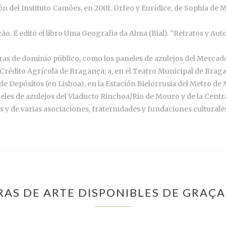
n del Instituto Camôes, en 2001. Orfeo y Eurídice, de Sophia de 
ção. É editó el libro Uma Geografia da Alma (Bial). "Retratos y Aut
bras de dominio público, como los paneles de azulejos del Mercad
Crédito Agrícola de Bragança; a, en el Teatro Municipal de Braga
 de Depósitos (en Lisboa), en la Estación Bielorrusia del Metro de 
es de azulejos del Viaducto Rinchoa/Rio de Mouro y de la Centra
 y de varias asociaciones, fraternidades y fundaciones culturale
RAS DE ARTE DISPONIBLES DE GRAÇA