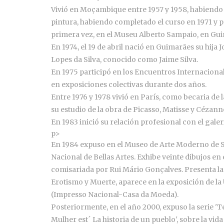
Vivió en Moçambique entre 1957 y 1958, habiendo r
pintura, habiendo completado el curso en 1971 y p
primera vez, en el Museu Alberto Sampaio, en Gu
En 1974, el 19 de abril nació en Guimarães su hija
Lopes da Silva, conocido como Jaime Silva.
En 1975 participó en los Encuentros Internacionale
en exposiciones colectivas durante dos años.
Entre 1976 y 1978 vivió en París, como becaria de
su estudio de la obra de Picasso, Matisse y Cézann
En 1983 inició su relación profesional con el gale
p>
En 1984 expuso en el Museo de Arte Moderno de Sã
Nacional de Bellas Artes. Exhibe veinte dibujos en
comisariada por Rui Mário Gonçalves. Presenta la 
Erotismo y Muerte, aparece en la exposición de l
(Impresso Nacional-Casa da Moeda).
Posteriormente, en el año 2000, expuso la serie 'T
Mulher est´ La historia de un pueblo', sobre la vi