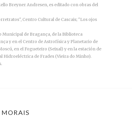
Mello Breyner Andresen, es editado con obras del
orretratos", Centro Cultural de Cascais; "Los ojos
o Municipal de Bragança, de la Biblioteca
nça y en el Centro de Astrofísica y Planetario de
Moscú, en el Fogueteiro (Seixal) y en la estación de
l Hidroeléctrica de Frades (Vieira do Minho).
s.
 MORAIS