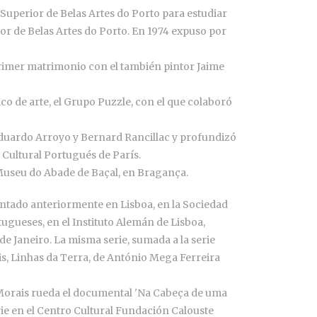
 Superior de Belas Artes do Porto para estudiar
or de Belas Artes do Porto. En 1974 expuso por
 primer matrimonio con el también pintor Jaime
co de arte, el Grupo Puzzle, con el que colaboró
 Eduardo Arroyo y Bernard Rancillac y profundizó
 Cultural Portugués de París.
el Museu do Abade de Baçal, en Bragança.
entado anteriormente en Lisboa, en la Sociedad
tugueses, en el Instituto Alemán de Lisboa,
e Janeiro. La misma serie, sumada a la serie
s, Linhas da Terra, de António Mega Ferreira
na Morais rueda el documental 'Na Cabeça de uma
erie en el Centro Cultural Fundación Calouste