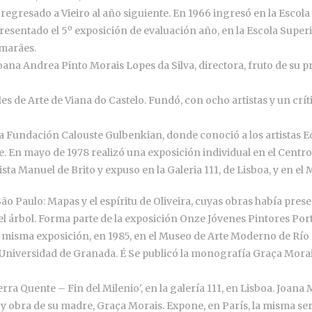
egresado a Vieiro al año siguiente. En 1966 ingresó en la Escola
resentado el 5º exposición de evaluación año, en la Escola Superi
imarães.
 Joana Andrea Pinto Morais Lopes da Silva, directora, fruto de su
s de Arte de Viana do Castelo. Fundó, con ocho artistas y un críti
 la Fundación Calouste Gulbenkian, donde conoció a los artistas
e. En mayo de 1978 realizó una exposición individual en el Centro
rista Manuel de Brito y expuso en la Galeria 111, de Lisboa, y en 
o Paulo: Mapas y el espíritu de Oliveira, cuyas obras había pres
 el árbol. Forma parte de la exposición Onze Jóvenes Pintores Por
misma exposición, en 1985, en el Museo de Arte Moderno de Río d
a Universidad de Granada. É Se publicó la monografía Graça Morai
erra Quente – Fin del Milenio', en la galería 111, en Lisboa. Joa
da y obra de su madre, Graça Morais. Expone, en París, la misma s