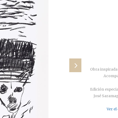
Obra inspirada 
Acompañ
Edición especia
José Saramag
Ver e