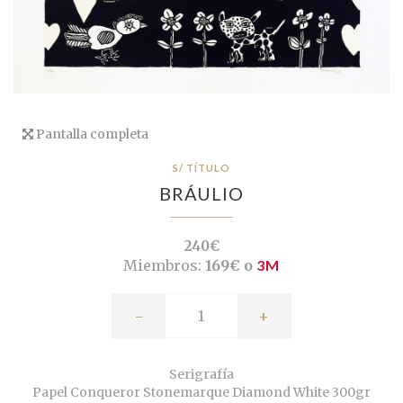
Pantalla completa
S/ TÍTULO
BRÁULIO
240€
Miembros:
169€ o
3M
-
+
Serigrafía
Papel Conqueror Stonemarque Diamond White 300gr