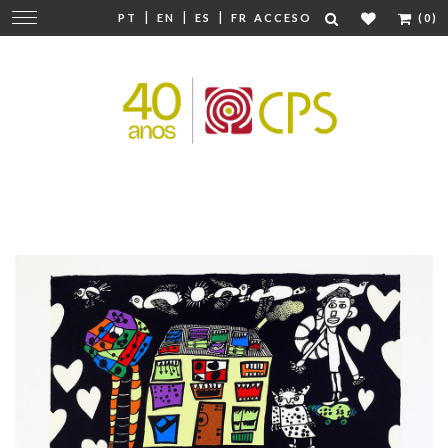
|
|
|
Cambiar
PT
EN
ES
FR
ACCESO
(0)
navegación