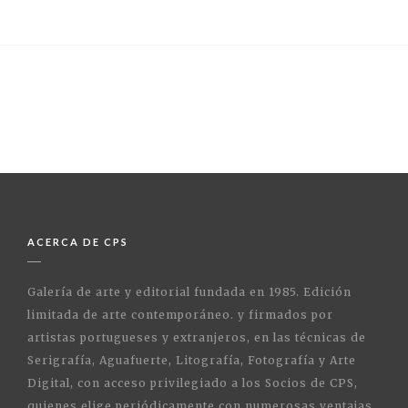
ACERCA DE CPS
Galería de arte y editorial fundada en 1985. Edición
limitada de arte contemporáneo. y firmados por
artistas portugueses y extranjeros, en las técnicas de
Serigrafía, Aguafuerte, Litografía, Fotografía y Arte
Digital, con acceso privilegiado a los Socios de CPS,
quienes elige periódicamente con numerosas ventajas,