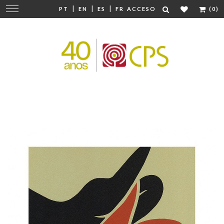
|
|
|
Cambiar
PT
EN
ES
FR
ACCESO
(0)
navegación