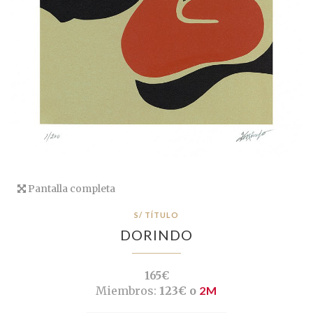
Pantalla completa
S/ TÍTULO
DORINDO
165€
Miembros:
123€ o
2M