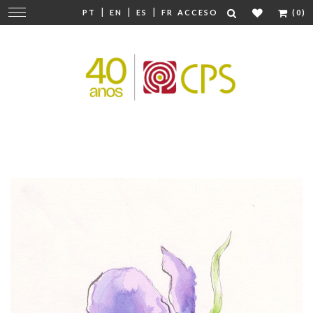
|
|
|
Cambiar
PT
EN
ES
FR
ACCESO
(0)
navegación