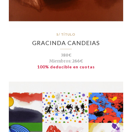
S/ TÍTULO
GRACINDA CANDEIAS
380€
Miembros:
266€
100% deducible en cuotas