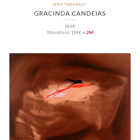
SÉRIE "HERBÁRIO"
GRACINDA CANDEIAS
165€
Miembros:
119€ o
2M