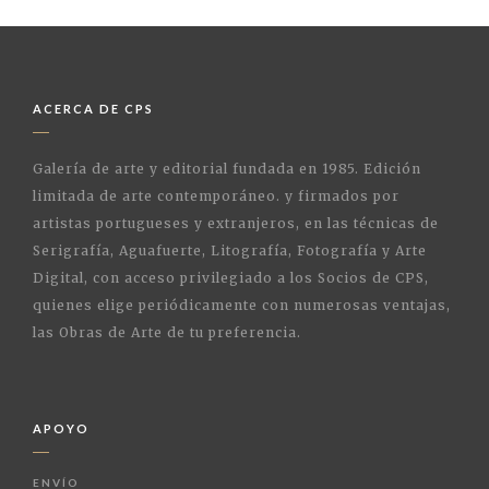
ACERCA DE CPS
Galería de arte y editorial fundada en 1985. Edición
limitada de arte contemporáneo. y firmados por
artistas portugueses y extranjeros, en las técnicas de
Serigrafía, Aguafuerte, Litografía, Fotografía y Arte
Digital, con acceso privilegiado a los Socios de CPS,
quienes elige periódicamente con numerosas ventajas,
las Obras de Arte de tu preferencia.
APOYO
ENVÍO