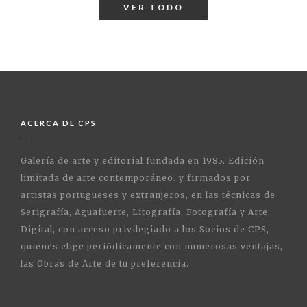
VER TODO
ACERCA DE CPS
Galería de arte y editorial fundada en 1985. Edición
limitada de arte contemporáneo. y firmados por
artistas portugueses y extranjeros, en las técnicas de
Serigrafía, Aguafuerte, Litografía, Fotografía y Arte
Digital, con acceso privilegiado a los Socios de CPS,
quienes elige periódicamente con numerosas ventajas,
las Obras de Arte de tu preferencia.