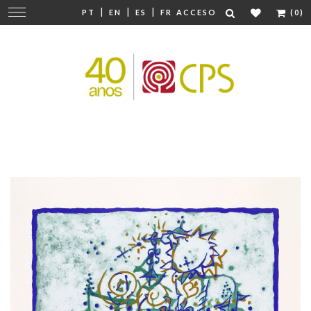
|
|
|
Cambiar
PT
EN
ES
FR
ACCESO
(0)
navegación