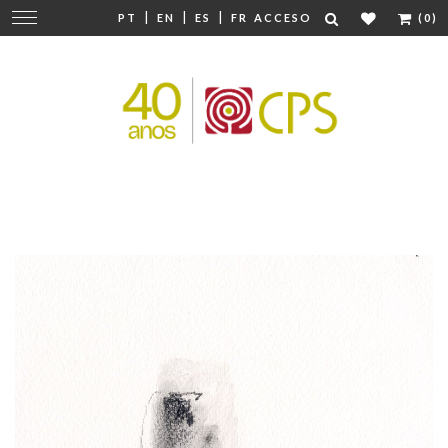
|
|
|
Cambiar
PT
EN
ES
FR
ACCESO
(0)
navegación