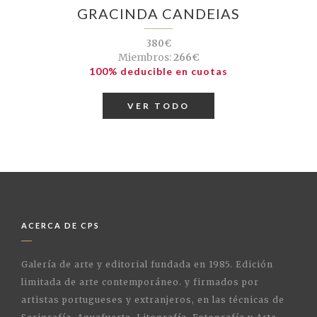
GRACINDA CANDEIAS
380€
Miembros:
266€
100% deducible en cuotas
VER TODO
ACERCA DE CPS
Galería de arte y editorial fundada en 1985. Edición
limitada de arte contemporáneo. y firmados por
artistas portugueses y extranjeros, en las técnicas de