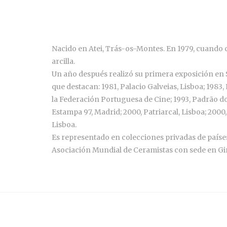
Nacido en Atei, Trás-os-Montes. En 1979, cuando c
arcilla.
Un año después realizó su primera exposición en 
que destacan: 1981, Palacio Galveias, Lisboa; 1983
la Federación Portuguesa de Cine; 1993, Padrão do
Estampa 97, Madrid; 2000, Patriarcal, Lisboa; 200
Lisboa.
Es representado en colecciones privadas de países
Asociación Mundial de Ceramistas con sede en Gine