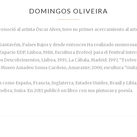
DOMINGOS OLIVEIRA
onoció al artista Óscar Alves, tuvo su primer acercamiento al a
Santarém, Países Bajos y desde entonces Ha realizado numerosas e
, Espacio EDP, Lisboa; 1988, Escultura (trofeo) para el Festival I
s Descobrimentos, Lisboa; 1993, La Cábala, Madrid; 1997, “Trofeo 
0, Museo Amadeu Sousa Cardoso, Amarante; 2000, escultura "Guitar
 como España, Francia, Inglaterra, Estados Unidos, Brasil y Libia
bra, Suiza. En 2011 publicó un libro con sus pinturas y poesía.