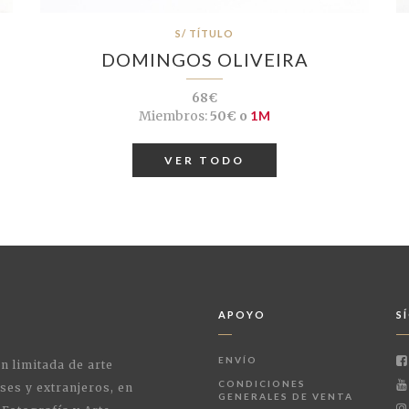
S/ TÍTULO
DOMINGOS OLIVEIRA
68€
Miembros:
50€ o
1M
VER TODO
APOYO
S
ENVÍO
ón limitada de arte
CONDICIONES
ses y extranjeros, en
GENERALES DE VENTA