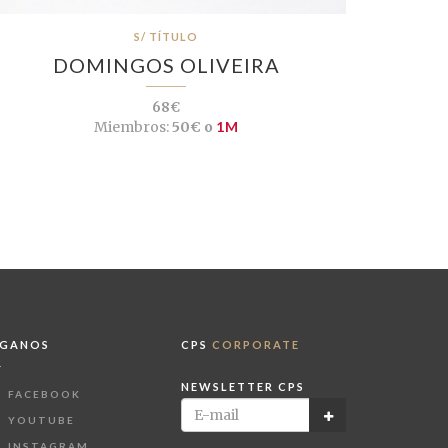
S/ TÍTULO
DOMINGOS OLIVEIRA
68€
Miembros:
50€ o
1M
ÍGANOS
CPS
CORPORATE
NEWSLETTER CPS
FACEBOOK
YOUTUBE
INSTAGRAM