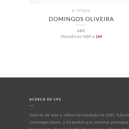
S/ TÍTULO
DOMINGOS OLIVEIRA
68€
Miembros:
50€ o
1M
ACERCA DE CPS
Galería de arte y editorial fundada en 1985. Edici
contemporáneo. y firmados por artistas portugue