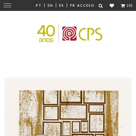
|
|
|
Cambiar
PT
EN
ES
FR
ACCESO
(0)
navegación