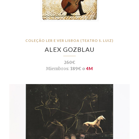
COLEÇÃO LER E VER LISBOA (TEATRO S. LUIZ)
ALEX GOZBLAU
260€
Miembros:
189€ o
4M