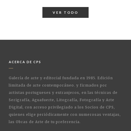
VER TODO
ACERCA DE CPS
Galería de arte y editorial fundada en 1985. Edición
limitada de arte contemporáneo. y firmados por
artistas portugueses y extranjeros, en las técnicas de
Serigrafía, Aguafuerte, Litografía, Fotografía y Arte
Digital, con acceso privilegiado a los Socios de CPS,
quienes elige periódicamente con numerosas ventajas,
las Obras de Arte de tu preferencia.