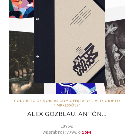
CONJUNTO DE 5 OBRAS COM OFERTA DE LIVRO-OBJETO
"IMPRESSÕES"
ALEX GOZBLAU, ANTÓN…
1075€
Miembros:
779€ o
16M