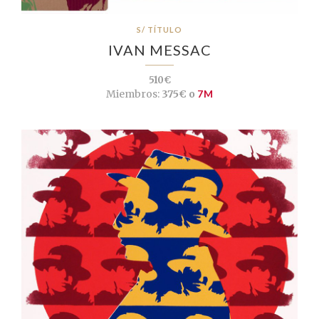
S/ TÍTULO
IVAN MESSAC
510€
Miembros:
375€ o
7M