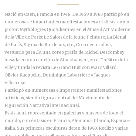
Nació en Caen, Francia en 1948. De 1969 a 1983 participó en
numerosas e importantes manifestaciones artísticas, como
pintor: Mythologies Quotidiennes en el Muse d'Art Moderne
de la Ville de Paris; Le Salon de la Jeune Peinture, La Bienal
de París, Sigma de Bordeaux, etc.; Crea decorados y
vestuario para
Es
, una coreografía de Michel Descombey
basada en una canción de Stockhausen, en el Théâtre de la
Ville y funda la revista Le Grand Huit con Marc Villard,
Olivier Kaeppelin, Dominique Labarrière y Jacques
Villecrose.
Participó en numerosas e importantes manifestaciones
artísticas, siendo figura central del Movimiento de
Figuración Narrativa internacional.
Estás aquí. representado en galerías y museos de todo el
mundo, con énfasis en Francia, Alemania, Irlanda, España e
Italia. Sus primeras esculturas datan de 1983. Realizó varias
obras públicas, entre ellas: escultura en el Parc de