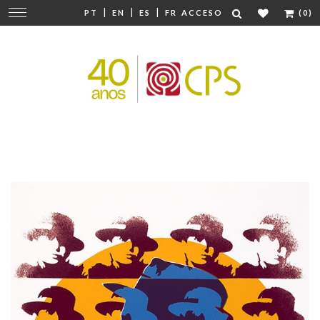
|
|
|
Cambiar
PT
EN
ES
FR
ACCESO
(0)
navegación