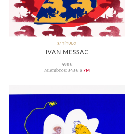
S/ TÍTULO
IVAN MESSAC
490€
Miembros:
343€ o
7M