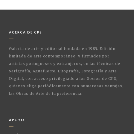
ACERCA DE CPS
Galería de arte y editorial fundada en 1985. Edición
limitada de arte contemporáneo. y firmados por
artistas portugueses y extranjeros, en las técnicas de
Serigrafía, Aguafuerte, Litografía, Fotografía y Arte
Digital, con acceso privilegiado a los Socios de CPS,
quienes elige periódicamente con numerosas ventajas,
las Obras de Arte de tu preferencia.
APOYO