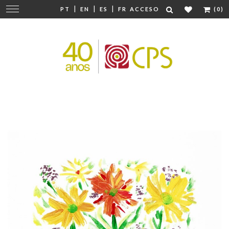
|
|
|
Cambiar
PT
EN
ES
FR
ACCESO
(0)
navegación