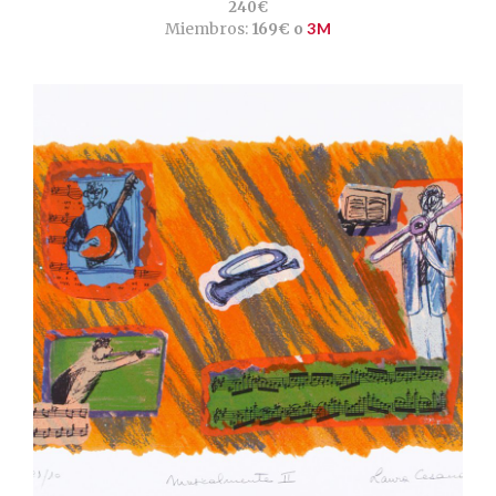
240€
Miembros:
169€ o
3M