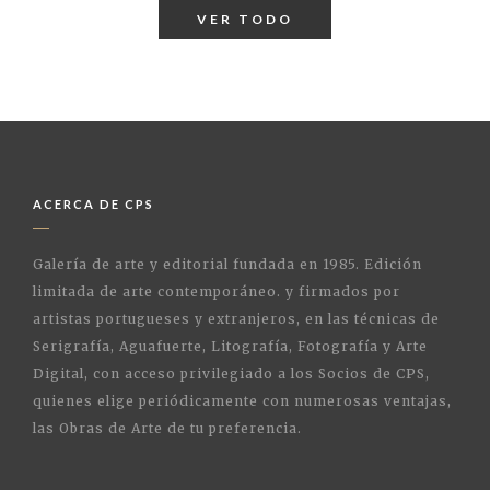
VER TODO
ACERCA DE CPS
Galería de arte y editorial fundada en 1985. Edición
limitada de arte contemporáneo. y firmados por
artistas portugueses y extranjeros, en las técnicas de
Serigrafía, Aguafuerte, Litografía, Fotografía y Arte
Digital, con acceso privilegiado a los Socios de CPS,
quienes elige periódicamente con numerosas ventajas,
las Obras de Arte de tu preferencia.