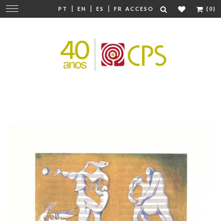
|
|
|
Cambiar
PT
EN
ES
FR
ACCESO
(0)
navegación