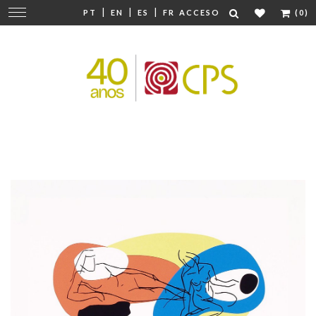
|
|
|
Cambiar
PT
EN
ES
FR
ACCESO
(0)
navegación