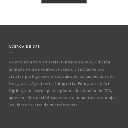
ACERCA DE CPS
Galería de arte y editorial fundada en 1985. Edición
limitada de arte contemporáneo. y firmados por
artistas portugueses y extranjeros, en las técnicas de
Serigrafía, Aguafuerte, Litografía, Fotografía y Arte
Digital, con acceso privilegiado a los Socios de CPS,
quienes elige periódicamente con numerosas ventajas,
las Obras de Arte de tu preferencia.