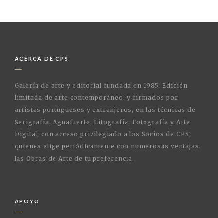
ACERCA DE CPS
Galería de arte y editorial fundada en 1985. Edición
limitada de arte contemporáneo. y firmados por
artistas portugueses y extranjeros, en las técnicas de
Serigrafía, Aguafuerte, Litografía, Fotografía y Arte
Digital, con acceso privilegiado a los Socios de CPS,
quienes elige periódicamente con numerosas ventajas,
las Obras de Arte de tu preferencia.
APOYO