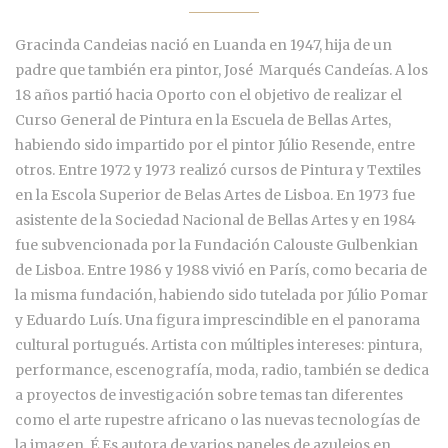
Gracinda Candeias nació en Luanda en 1947, hija de un
padre que también era pintor, José Marqués Candeías. A los
18 años partió hacia Oporto con el objetivo de realizar el
Curso General de Pintura en la Escuela de Bellas Artes,
habiendo sido impartido por el pintor Júlio Resende, entre
otros. Entre 1972 y 1973 realizó cursos de Pintura y Textiles
en la Escola Superior de Belas Artes de Lisboa. En 1973 fue
asistente de la Sociedad Nacional de Bellas Artes y en 1984
fue subvencionada por la Fundación Calouste Gulbenkian
de Lisboa. Entre 1986 y 1988 vivió en París, como becaria de
la misma fundación, habiendo sido tutelada por Júlio Pomar
y Eduardo Luís. Una figura imprescindible en el panorama
cultural portugués. Artista con múltiples intereses: pintura,
performance, escenografía, moda, radio, también se dedica
a proyectos de investigación sobre temas tan diferentes
como el arte rupestre africano o las nuevas tecnologías de
la imagen. É Es autora de varios paneles de azulejos en