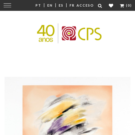
|
|
|
Cambiar
PT
EN
ES
FR
ACCESO
(0)
navegación