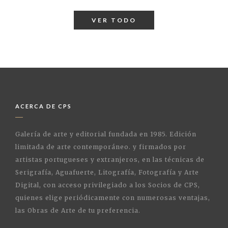
VER TODO
ACERCA DE CPS
Galería de arte y editorial fundada en 1985. Edición
limitada de arte contemporáneo. y firmados por
artistas portugueses y extranjeros, en las técnicas de
Serigrafía, Aguafuerte, Litografía, Fotografía y Arte
Digital, con acceso privilegiado a los Socios de CPS,
quienes elige periódicamente con numerosas ventajas,
las Obras de Arte de tu preferencia.