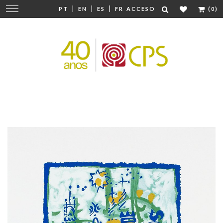
|
|
|
Cambiar
PT
EN
ES
FR
ACCESO
(0)
navegación