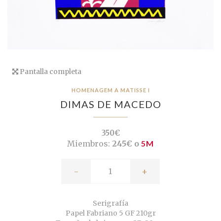
Pantalla completa
HOMENAGEM A MATISSE I
DIMAS DE MACEDO
350€
Miembros:
245€ o
5M
-
+
Serigrafía
Papel Fabriano 5 GF 210gr