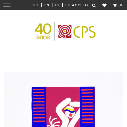
|
|
|
Cambiar
PT
EN
ES
FR
ACCESO
(0)
navegación