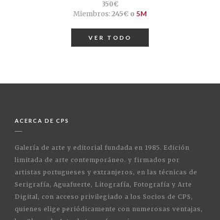
350€
Miembros:
245€ o
5M
VER TODO
ACERCA DE CPS
Galería de arte y editorial fundada en 1985. Edición
limitada de arte contemporáneo. y firmados por
artistas portugueses y extranjeros, en las técnicas de
Serigrafía, Aguafuerte, Litografía, Fotografía y Arte
Digital, con acceso privilegiado a los Socios de CPS,
quienes elige periódicamente con numerosas ventajas,