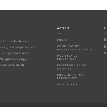
APOYO
S
ENVÍO
ón limitada de arte
CONDICIONES
ses y extranjeros, en
GENERALES DE VENTA
 Fotografía y Arte
POLÍTICA DE
PS, quienes elige
PRIVACIDAD
s de Arte de tu
PREFERENCIAS DE
COOKIES
PREGUNTAS MÁS
FRECUENTES
CONTACTOS