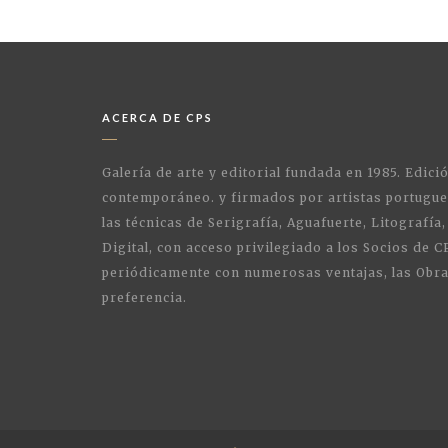
ACERCA DE CPS
Galería de arte y editorial fundada en 1985. Edici
contemporáneo. y firmados por artistas portugue
las técnicas de Serigrafía, Aguafuerte, Litografía,
Digital, con acceso privilegiado a los Socios de C
periódicamente con numerosas ventajas, las Obra
preferencia.