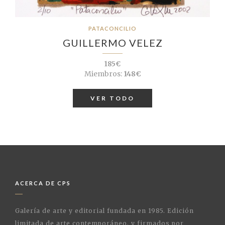
PATACONCILIO
GUILLERMO VELEZ
185€
Miembros:
148€
VER TODO
ACERCA DE CPS
Galería de arte y editorial fundada en 1985. Edición
limitada de arte contemporáneo. y firmados por