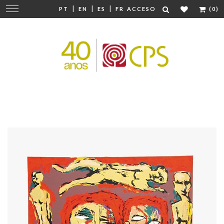
|
|
|
Cambiar
PT
EN
ES
FR
ACCESO
(0)
navegación