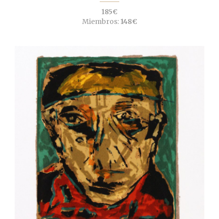
185€
Miembros:
148€