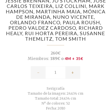
JESSIE BRENNAN,
JO STOCKHAM,
JOSÉ
CARLOS TEIXEIRA,
LIZ COLLINI,
MARK
HAMPSON,
MARTINHA MAIA,
MÓNICA
DE MIRANDA,
NUNO VICENTE,
ORLANDO FRANCO,
PAULA ROUSH,
PEDRO VALDEZ CARDOSO,
RICHARD
HEALY,
RUI HORTA PEREIRA,
SUSANNE
THEMLITZ,
TOM SMITH
260€
Miembros:
189€ o
4M + 35€
-
+
Serigrafía
Tamaño de la imagen: 24x34 cm
Tamaño total: 24x34 cm
Nº de colores: 52
Fecha: 2010