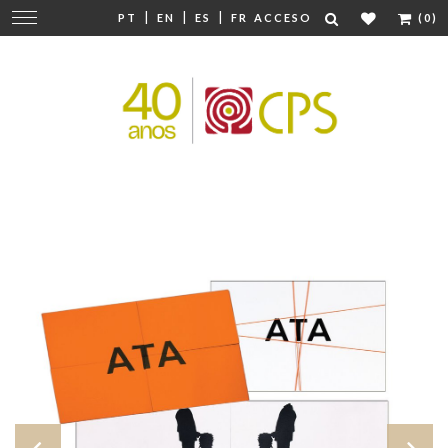
|
|
|
Cambiar
PT
EN
ES
FR
ACCESO
(0)
navegación