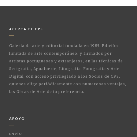
ACERCA DE CPS
Galería de arte y editorial fundada en 1985. Edición
limitada de arte contemporáneo. y firmados por
artistas portugueses y extranjeros, en las técnicas de
Serigrafía, Aguafuerte, Litografía, Fotografía y Arte
Digital, con acceso privilegiado a los Socios de CPS,
quienes elige periódicamente con numerosas ventajas,
las Obras de Arte de tu preferencia.
APOYO
ENVÍO