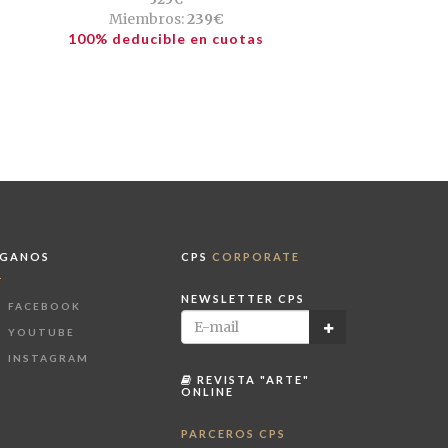
Miembros:
239€
100% deducible en cuotas
ÍGANOS
CPS
CORPORATE
NEWSLETTER CPS
FACEBOOK
YOUTUBE
INSTAGRAM
REVISTA "ARTE"
ONLINE
PARCEROS CPS