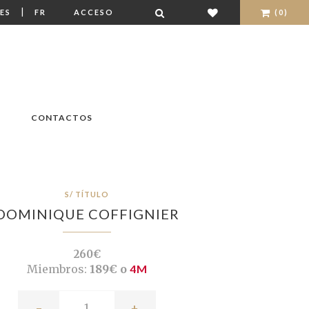
|
ES
FR
ACCESO
(0)
CONTACTOS
S/ TÍTULO
DOMINIQUE COFFIGNIER
260€
Miembros:
189€ o
4M
-
+