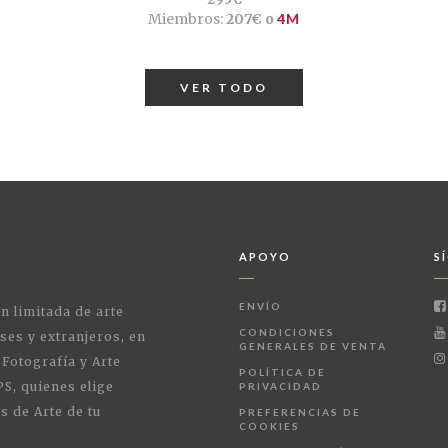
Miembros:
207€ o
4M
VER TODO
APOYO
S
ENVÍO
ón limitada de arte
CONDICIONES
ses y extranjeros, en
GENERALES DE VENTA
 Fotografía y Arte
POLÍTICA DE
PS, quienes elige
PRIVACIDAD
s de Arte de tu
PREFERENCIAS DE
COOKIES