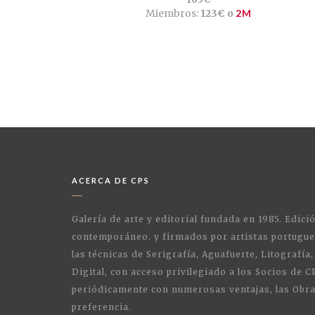
Miembros:
123€ o
2M
ACERCA DE CPS
Galería de arte y editorial fundada en 1985. Edici
contemporáneo. y firmados por artistas portugue
las técnicas de Serigrafía, Aguafuerte, Litografía,
Digital, con acceso privilegiado a los Socios de C
periódicamente con numerosas ventajas, las Obra
preferencia.