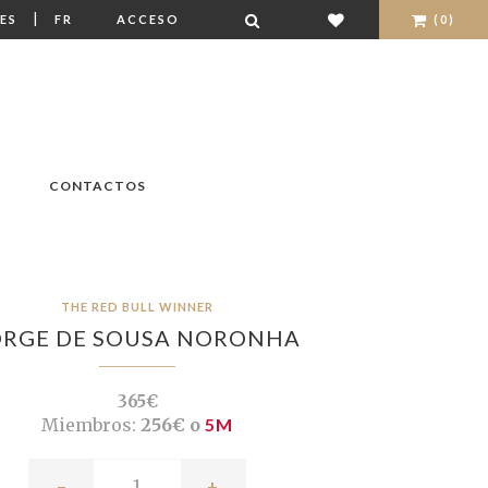
|
ES
FR
ACCESO
(0)
CONTACTOS
THE RED BULL WINNER
ORGE DE SOUSA NORONHA
365€
Miembros:
256€ o
5M
-
+