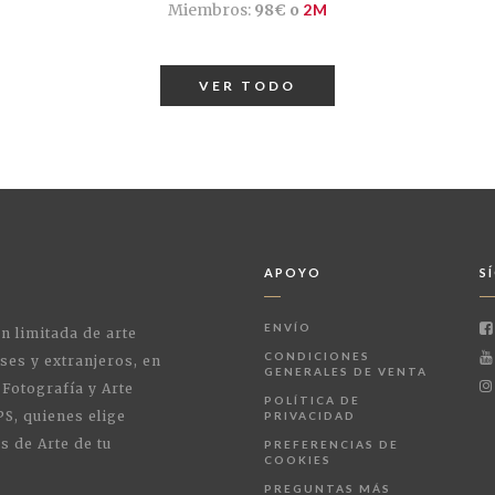
Miembros:
98€ o
2M
VER TODO
APOYO
S
ENVÍO
ón limitada de arte
CONDICIONES
ses y extranjeros, en
GENERALES DE VENTA
 Fotografía y Arte
POLÍTICA DE
PS, quienes elige
PRIVACIDAD
s de Arte de tu
PREFERENCIAS DE
COOKIES
PREGUNTAS MÁS