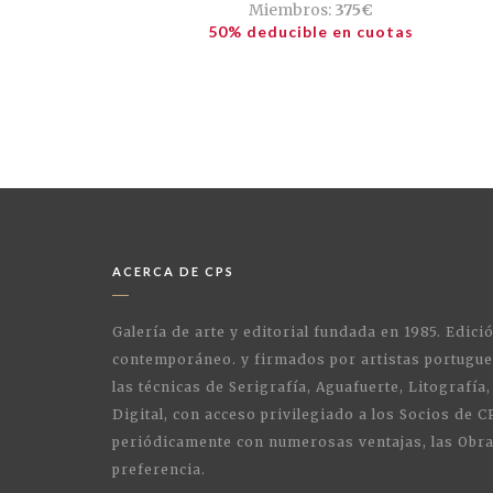
Miembros:
375€
50% deducible en cuotas
ACERCA DE CPS
Galería de arte y editorial fundada en 1985. Edici
contemporáneo. y firmados por artistas portugue
las técnicas de Serigrafía, Aguafuerte, Litografía,
Digital, con acceso privilegiado a los Socios de C
periódicamente con numerosas ventajas, las Obra
preferencia.