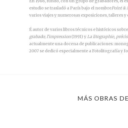
En 1986, fundó, con un grupo de grabadores, el e
estudio se trasladó a París bajo el nombre
Point & 
varios viajes y numerosas exposiciones, talleres 
É autor de varios libros técnicos e históricos sobre
grabado; l'impression
(1991) y
La litographie, préci
actualmente una docena de publicaciones: monografí
2007 se dedicó especialmente a Fotolitografía y fo
MÁS OBRAS DE