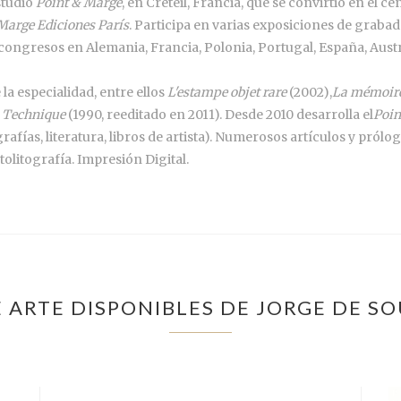
studio
Point & Marge
, en Créteil, Francia, que se convirtió en el ce
Marge Ediciones París
. Participa en varias exposiciones de grabado 
y congresos en Alemania, Francia, Polonia, Portugal, España, Aust
 la especialidad, entre ellos
L'estampe objet rare
(2002),
La mémoire
s Technique
(1990, reeditado en 2011). Desde 2010 desarrolla el
Poin
as, literatura, libros de artista). Numerosos artículos y prólogos
tolitografía. Impresión Digital.
 ARTE DISPONIBLES DE JORGE DE 