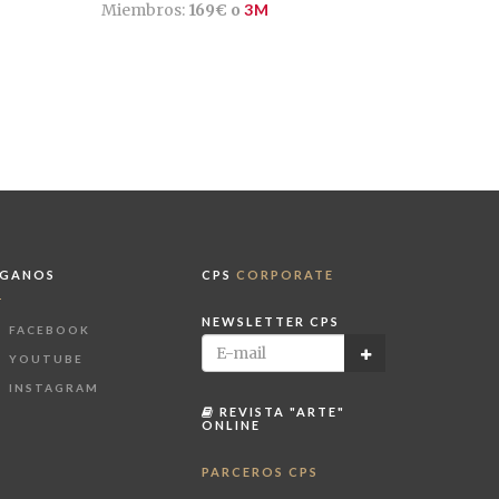
Miembros:
169€ o
3M
ÍGANOS
CPS
CORPORATE
NEWSLETTER CPS
FACEBOOK
YOUTUBE
INSTAGRAM
REVISTA "ARTE"
ONLINE
PARCEROS CPS