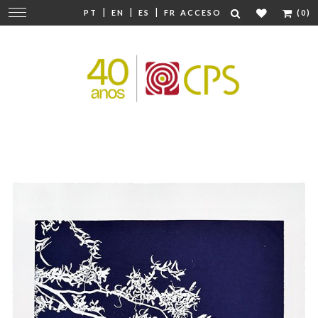
|
|
|
Cambiar
PT
EN
ES
FR
ACCESO
(0)
navegación