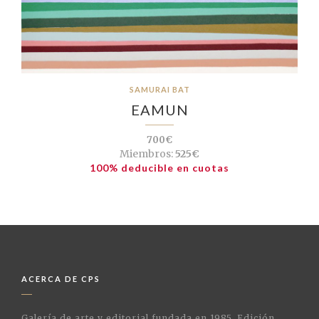
SAMURAI BAT
EAMUN
700€
Miembros:
525€
100% deducible en cuotas
ACERCA DE CPS
Galería de arte y editorial fundada en 1985. Edición