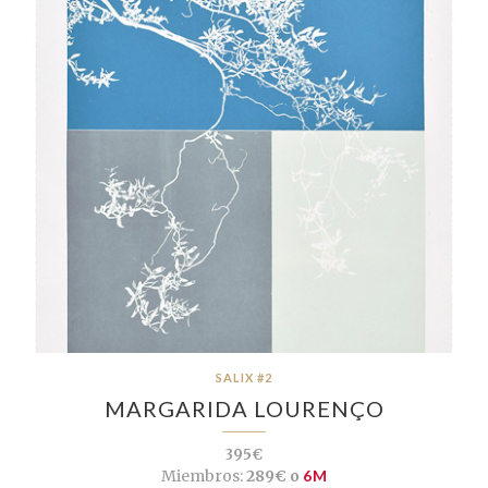
SALIX #2
MARGARIDA LOURENÇO
395€
Miembros:
289€ o
6M