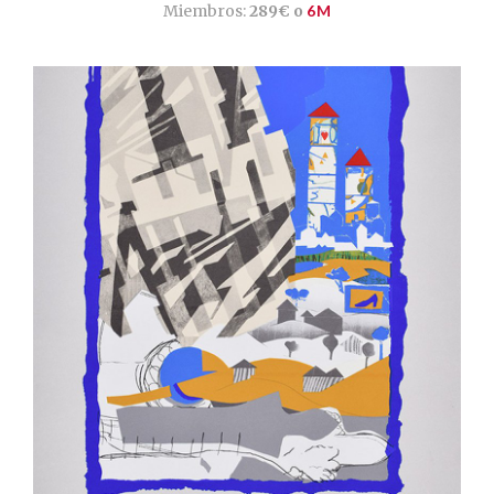
Miembros:
289€ o
6M