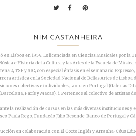
NIM CASTANHEIRA
ó en Lisboa en 1959. Es licenciada en Ciencias Musicales por la 
úsica e Historia de la Cultura y las Artes de la Escuela de Música
na 2, TSF y SIC, con especial énfasis en el semanario Expresso, 
arrera artística en la Sociedad Nacional de Bellas Artes de Lisboa 
siciones colectivas e individuales, tanto en Portugal (Galerias 
arcelona, París y Macao). ). Pertenece al colectivo de artistas d
ante la realización de cursos en las más diversas instituciones y
seo Paula Rego, Fundação Júlio Resende, Banco de Portugal y Cám
roducción en colaboración con El Corte Inglés y Arranha-Céus Edit