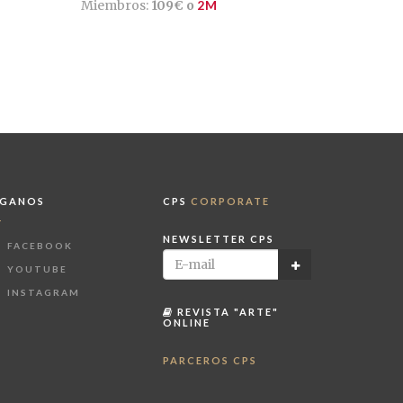
Miembros:
109€ o
2M
ÍGANOS
CPS
CORPORATE
NEWSLETTER CPS
FACEBOOK
YOUTUBE
INSTAGRAM
REVISTA "ARTE"
ONLINE
PARCEROS CPS