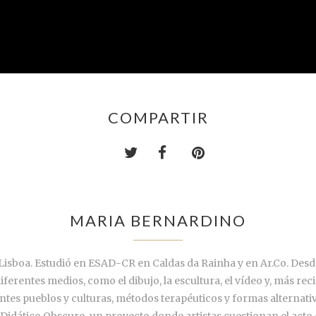
COMPARTIR
MARIA BERNARDINO
 Lisboa. Estudió en ESAD-CR en Caldas da Rainha y en Ar.Co. Des
 diferentes medios, como el dibujo, la escultura, el vídeo y, más re
tes pueblos y culturas, métodos terapéuticos y formas alternat
 Didático Obscuro, un proyecto donde artistas cuestionan el acto 