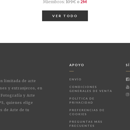
Miembros:
109€ o
2M
VER TODO
APOYO
S
ENVÍO
ón limitada de arte
CONDICIONES
ses y extranjeros, en
GENERALES DE VENTA
 Fotografía y Arte
POLÍTICA DE
PS, quienes elige
PRIVACIDAD
s de Arte de tu
PREFERENCIAS DE
COOKIES
PREGUNTAS MÁS
FRECUENTES