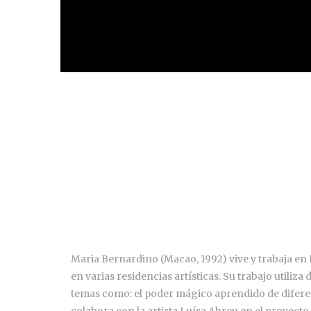
Maria Bernardino (Macao, 1992) vive y trabaja en
en varias residencias artísticas. Su trabajo utiliza
temas como: el poder mágico aprendido de diferen
colabora con la artista Luísa Abreu en el proyecto