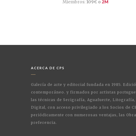
Miembros:
109€ o
2M
ACERCA DE CPS
Galería de arte y editorial fundada en 1985. Edici
contemporáneo. y firmados por artistas portugue
las técnicas de Serigrafía, Aguafuerte, Litografía,
Digital, con acceso privilegiado a los Socios de C
periódicamente con numerosas ventajas, las Obra
preferencia.