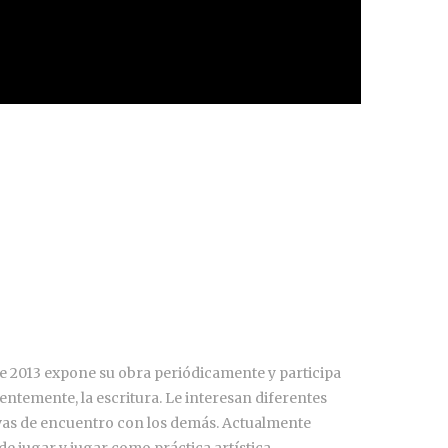
de 2013 expone su obra periódicamente y participa
cientemente, la escritura. Le interesan diferentes
ivas de encuentro con los demás. Actualmente
de jugar y jugar como práctica artística.