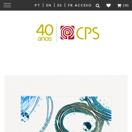
|
|
|
Cambiar
PT
EN
ES
FR
ACCESO
(0)
navegación