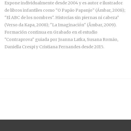
Expone individualmente desde 2004 y es autor e ilustrador
de libros infantiles como “O Papão Papanjo” (Ámbar, 2008);
"El ABC de los nombres". Historias sin piernas ni cabeza”
(Verso da Kapa, 2008); "La Imaginación" (Âmbar, 2009).
Formación continua en Grabado en el estudio
"Contraprova" guiada por Joanna Latka, Susana Romão,
Daniella Crespi y Cristiana Fernandes desde 2015.