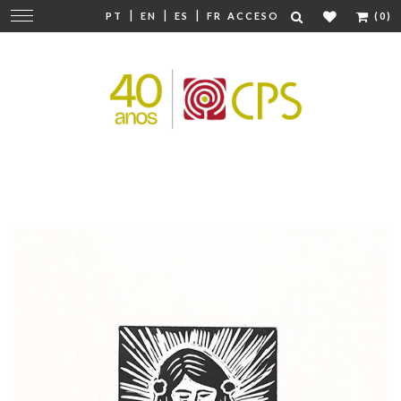
|
|
|
Cambiar
PT
EN
ES
FR
ACCESO
(0)
navegación