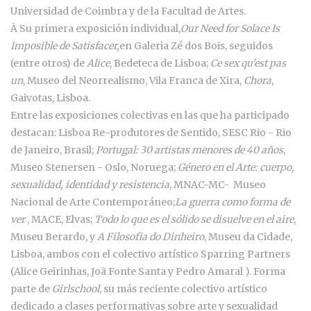
Universidad de Coimbra y de la Facultad de Artes.
À Su primera exposición individual,
Our Need for Solace Is
Imposible de Satisfacer,
en Galeria Zé dos Bois, seguidos
(entre otros) de
Alice
, Bedeteca de Lisboa;
Ce sex qu’est pas
un
, Museo del Neorrealismo, Vila Franca de Xira,
Chora
,
Gaivotas, Lisboa.
Entre las exposiciones colectivas en las que ha participado
destacan: Lisboa Re-produtores de Sentido, SESC Rio - Rio
de Janeiro, Brasil;
Portugal: 30 artistas menores de 40 años
,
Museo Stenersen - Oslo, Noruega;
Género en el Arte: cuerpo,
sexualidad, identidad y resistencia
, MNAC-MC- Museo
Nacional de Arte Contemporáneo;
La guerra como forma de
ver
, MACE, Elvas;
Todo lo que es el sólido se disuelve en el aire
,
Museu Berardo, y
A Filosofia do Dinheiro
, Museu da Cidade,
Lisboa, ambos con el colectivo artístico Sparring Partners
(Alice Geirinhas, Joã Fonte Santa y Pedro Amaral ). Forma
parte de
Girlschool
, su más reciente colectivo artístico
dedicado a clases performativas sobre arte y sexualidad