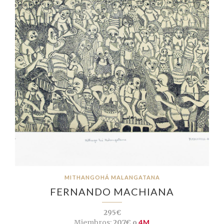
MITHANGOHÁ MALANGATANA
FERNANDO MACHIANA
295€
Miembros:
207€ o
4M