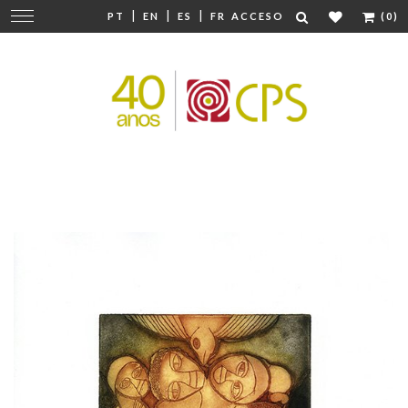
|
|
|
Cambiar
PT
EN
ES
FR
ACCESO
(0)
navegación