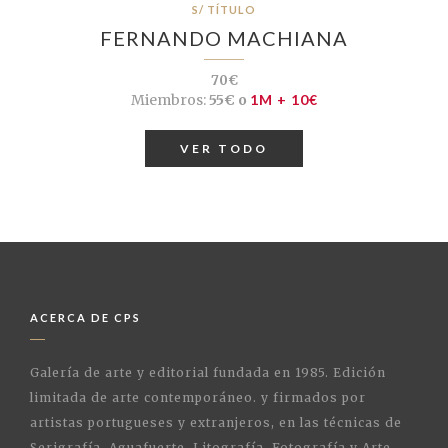
S/ TÍTULO
FERNANDO MACHIANA
70€
Miembros:
55€ o
1M + 10€
VER TODO
ACERCA DE CPS
Galería de arte y editorial fundada en 1985. Edición
limitada de arte contemporáneo. y firmados por
artistas portugueses y extranjeros, en las técnicas de
Serigrafía, Aguafuerte, Litografía, Fotografía y Arte