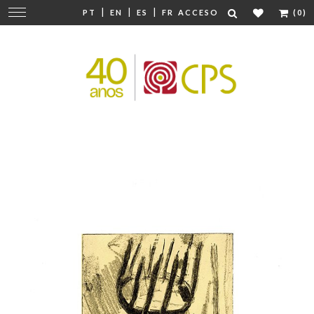
|
|
|
Cambiar
PT
EN
ES
FR
ACCESO
(0)
navegación