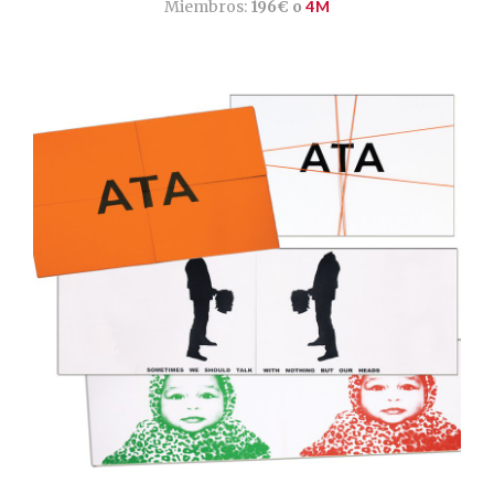
Miembros:
196€ o
4M