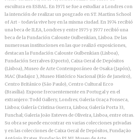
escultura en ESBAL. En 1971 se fue a estudiar a Londres con
la intención de realizar un posgrado en ST. Martins School
of Art - todavía vive hoy en la misma ciudad. En 1974 recibió
una beca de ILEA, Londres y entre 1975 y 1977 recibió una
beca de la Fundación Calouste Gulbenkian, Lisboa. De las
numerosas instituciones en las que realizó exposiciones,
destacan la Fundación Calouste Gulbenkian (Lisboa),
Fundación Serralves (Oporto), Caixa Geral de Depósitos
(Lisboa), Museo de Arte Contemporáneo de Osaka (Japón),
MAC (Badajoz ), Museo Histórico Nacional (Río de Janeiro),
Centro Británico (São Paulo), Centro Cultural Ecco
(Brasília). Expone frecuentemente en Portugal y en el
extranjero: Todd Gallery, Londres; Galeria Graça Fonseca,
Lisboa; Galería Cristina Guerra, Lisboa; Galería Porta 33,
Funchal; Galeria João Esteves de Oliveira, Lisboa, entre otras.
Su obra se puede encontrar en varias colecciones privadas
y en las colecciones de Caixa Geral de Depósitos, Fundação
António Prates, Fundação PLMJ, Museu de Arte