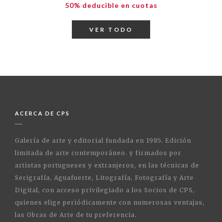
50% deducible en cuotas
VER TODO
ACERCA DE CPS
Galería de arte y editorial fundada en 1985. Edición
limitada de arte contemporáneo. y firmados por
artistas portugueses y extranjeros, en las técnicas de
Serigrafía, Aguafuerte, Litografía, Fotografía y Arte
Digital, con acceso privilegiado a los Socios de CPS,
quienes elige periódicamente con numerosas ventajas,
las Obras de Arte de tu preferencia.