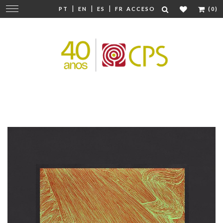
|
|
|
Cambiar
PT
EN
ES
FR
ACCESO
(0)
navegación