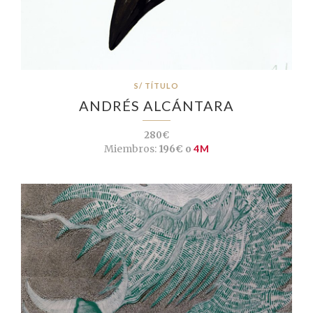
S/ TÍTULO
ANDRÉS ALCÁNTARA
280€
Miembros:
196€ o
4M