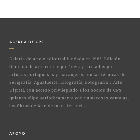
ACERCA DE CPS
Galería de arte y editorial fundada en 1985. Edición
limitada de arte contemporáneo. y firmados por
artistas portugueses y extranjeros, en las técnicas de
Serigrafía, Aguafuerte, Litografía, Fotografía y Arte
Digital, con acceso privilegiado a los Socios de CPS,
quienes elige periódicamente con numerosas ventajas,
las Obras de Arte de tu preferencia.
APOYO