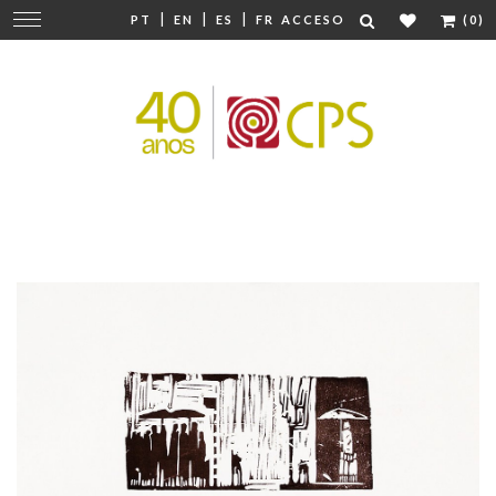
|
|
|
Cambiar
PT
EN
ES
FR
ACCESO
(0)
navegación