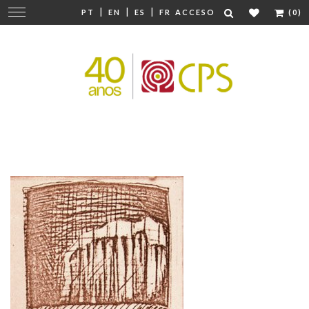
|
|
|
Cambiar
PT
EN
ES
FR
ACCESO
(0)
navegación