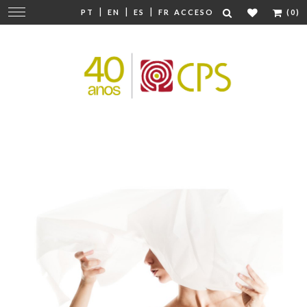
|
|
|
Cambiar
PT
EN
ES
FR
ACCESO
(0)
navegación