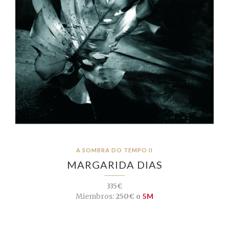
A SOMBRA DO TEMPO II
MARGARIDA DIAS
335€
Miembros:
250€ o
5M