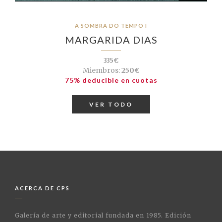
A SOMBRA DO TEMPO I
MARGARIDA DIAS
335€
Miembros:
250€
75% deducible en cuotas
VER TODO
ACERCA DE CPS
Galería de arte y editorial fundada en 1985. Edición