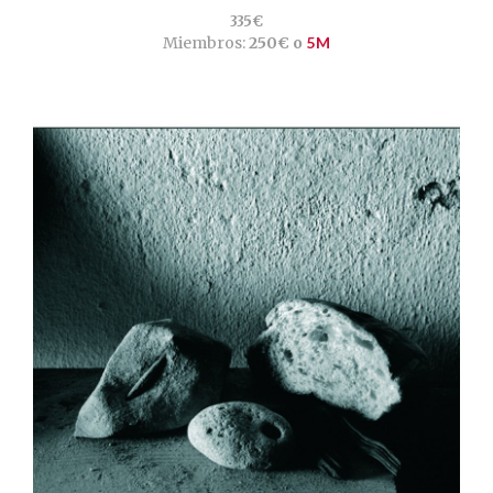
335€
Miembros:
250€ o
5M