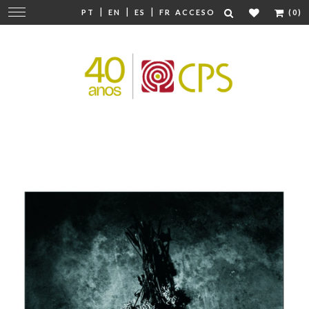
|
|
|
Cambiar
PT
EN
ES
FR
ACCESO
(0)
navegación